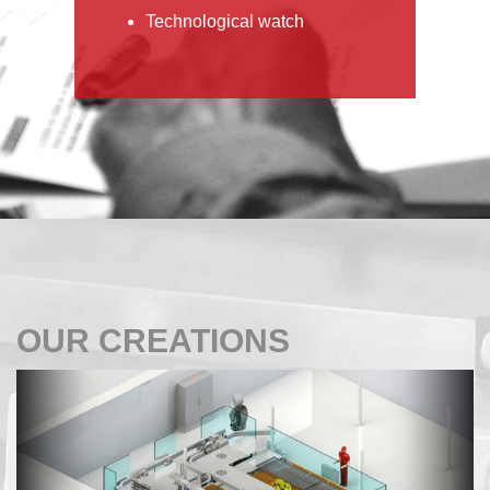
Technological watch
OUR CREATIONS
Précédent
Suiva